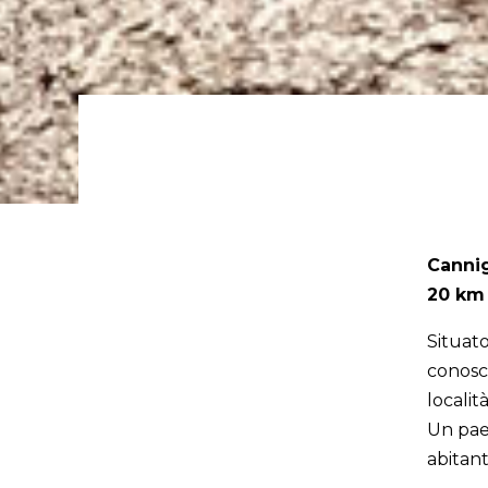
Canni
20 km 
Situat
conosc
località
Un paes
abitant