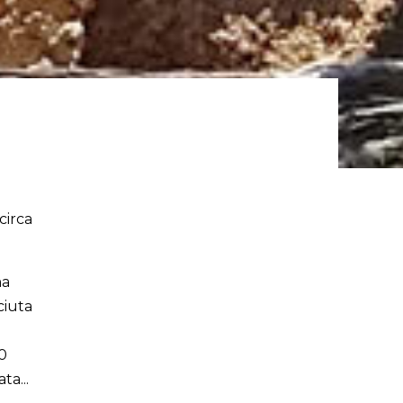
circa
a
ciuta
0
tata
...